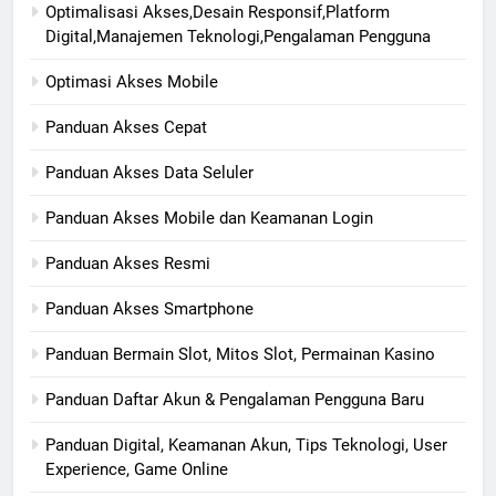
Optimalisasi Akses,Desain Responsif,Platform
Digital,Manajemen Teknologi,Pengalaman Pengguna
Optimasi Akses Mobile
Panduan Akses Cepat
Panduan Akses Data Seluler
Panduan Akses Mobile dan Keamanan Login
Panduan Akses Resmi
Panduan Akses Smartphone
Panduan Bermain Slot, Mitos Slot, Permainan Kasino
Panduan Daftar Akun & Pengalaman Pengguna Baru
Panduan Digital, Keamanan Akun, Tips Teknologi, User
Experience, Game Online