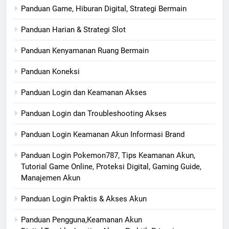
Panduan Game, Hiburan Digital, Strategi Bermain
Panduan Harian & Strategi Slot
Panduan Kenyamanan Ruang Bermain
Panduan Koneksi
Panduan Login dan Keamanan Akses
Panduan Login dan Troubleshooting Akses
Panduan Login Keamanan Akun Informasi Brand
Panduan Login Pokemon787, Tips Keamanan Akun,
Tutorial Game Online, Proteksi Digital, Gaming Guide,
Manajemen Akun
Panduan Login Praktis & Akses Akun
Panduan Pengguna,Keamanan Akun