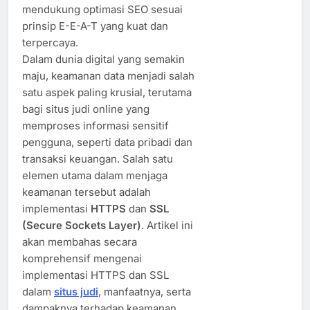
mendukung optimasi SEO sesuai
prinsip E-E-A-T yang kuat dan
terpercaya.
Dalam dunia digital yang semakin
maju, keamanan data menjadi salah
satu aspek paling krusial, terutama
bagi situs judi online yang
memproses informasi sensitif
pengguna, seperti data pribadi dan
transaksi keuangan. Salah satu
elemen utama dalam menjaga
keamanan tersebut adalah
implementasi
HTTPS
dan
SSL
(Secure Sockets Layer)
. Artikel ini
akan membahas secara
komprehensif mengenai
implementasi HTTPS dan SSL
dalam
situs judi
, manfaatnya, serta
dampaknya terhadap keamanan,