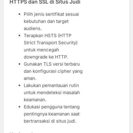
HTTPS dan SSL di Situs Judi
Pilih jenis sertifikat sesuai
kebutuhan dan target
audiens.
Terapkan HSTS (HTTP
Strict Transport Security)
untuk mencegah
downgrade ke HTTP.
Gunakan TLS versi terbaru
dan konfigurasi cipher yang
aman.
Lakukan pemantauan rutin
untuk mendeteksi masalah
keamanan.
Edukasi pengguna tentang
pentingnya keamanan saat
bertransaksi di situs judi.