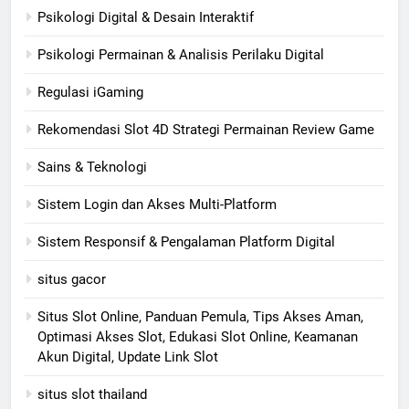
Psikologi Digital & Desain Interaktif
Psikologi Permainan & Analisis Perilaku Digital
Regulasi iGaming
Rekomendasi Slot 4D Strategi Permainan Review Game
Sains & Teknologi
Sistem Login dan Akses Multi-Platform
Sistem Responsif & Pengalaman Platform Digital
situs gacor
Situs Slot Online, Panduan Pemula, Tips Akses Aman,
Optimasi Akses Slot, Edukasi Slot Online, Keamanan
Akun Digital, Update Link Slot
situs slot thailand