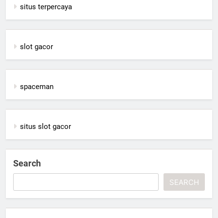
situs terpercaya
slot gacor
spaceman
situs slot gacor
Search
SEARCH