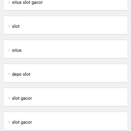
situs slot gacor
slot
situs
depo slot
slot gacor
slot gacor