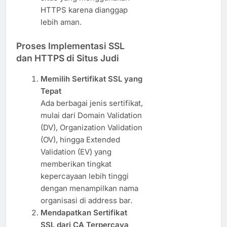
HTTPS karena dianggap
lebih aman.
Proses Implementasi SSL
dan HTTPS di Situs Judi
Memilih Sertifikat SSL yang
Tepat
Ada berbagai jenis sertifikat,
mulai dari Domain Validation
(DV), Organization Validation
(OV), hingga Extended
Validation (EV) yang
memberikan tingkat
kepercayaan lebih tinggi
dengan menampilkan nama
organisasi di address bar.
Mendapatkan Sertifikat
SSL dari CA Terpercaya