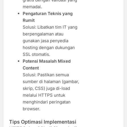
memadai.
Pengaturan Teknis yang
Rumit
Solusi: Libatkan tim IT yang
berpengalaman atau
gunakan jasa penyedia
hosting dengan dukungan
SSL otomatis.
Potensi Masalah Mixed
Content
Solusi: Pastikan semua
sumber di halaman (gambar,
skrip, CSS) juga di-load
melalui HTTPS untuk
menghindari peringatan
browser.
Tips Optimasi Implementasi