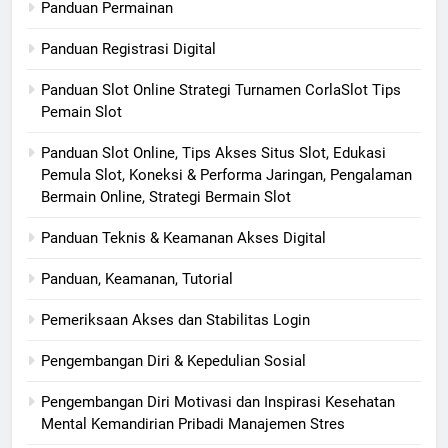
Panduan Permainan
Panduan Registrasi Digital
Panduan Slot Online Strategi Turnamen CorlaSlot Tips
Pemain Slot
Panduan Slot Online, Tips Akses Situs Slot, Edukasi
Pemula Slot, Koneksi & Performa Jaringan, Pengalaman
Bermain Online, Strategi Bermain Slot
Panduan Teknis & Keamanan Akses Digital
Panduan, Keamanan, Tutorial
Pemeriksaan Akses dan Stabilitas Login
Pengembangan Diri & Kepedulian Sosial
Pengembangan Diri Motivasi dan Inspirasi Kesehatan
Mental Kemandirian Pribadi Manajemen Stres