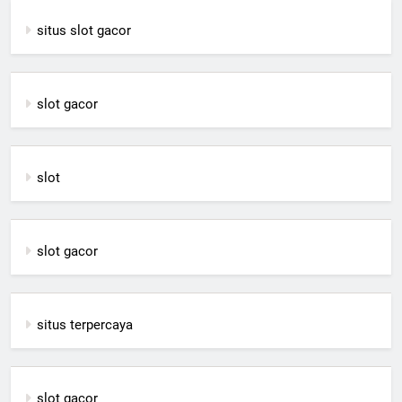
situs slot gacor
slot gacor
slot
slot gacor
situs terpercaya
slot gacor