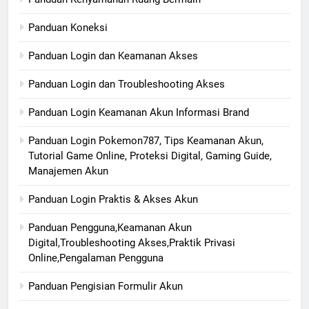
Panduan Koneksi
Panduan Login dan Keamanan Akses
Panduan Login dan Troubleshooting Akses
Panduan Login Keamanan Akun Informasi Brand
Panduan Login Pokemon787, Tips Keamanan Akun,
Tutorial Game Online, Proteksi Digital, Gaming Guide,
Manajemen Akun
Panduan Login Praktis & Akses Akun
Panduan Pengguna,Keamanan Akun
Digital,Troubleshooting Akses,Praktik Privasi
Online,Pengalaman Pengguna
Panduan Pengisian Formulir Akun