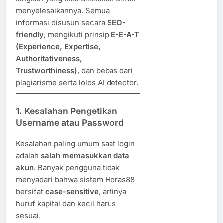
menyelesaikannya. Semua
informasi disusun secara
SEO-
friendly
, mengikuti prinsip
E-E-A-T
(Experience, Expertise,
Authoritativeness,
Trustworthiness)
, dan bebas dari
plagiarisme serta lolos AI detector.
1.
Kesalahan Pengetikan
Username atau Password
Kesalahan paling umum saat login
adalah
salah memasukkan data
akun
. Banyak pengguna tidak
menyadari bahwa sistem Horas88
bersifat
case-sensitive
, artinya
huruf kapital dan kecil harus
sesuai.