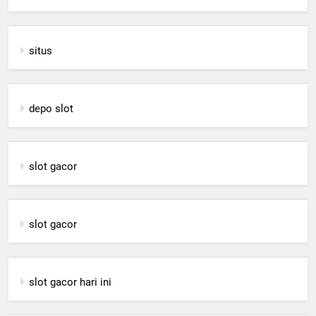
situs
depo slot
slot gacor
slot gacor
slot gacor hari ini