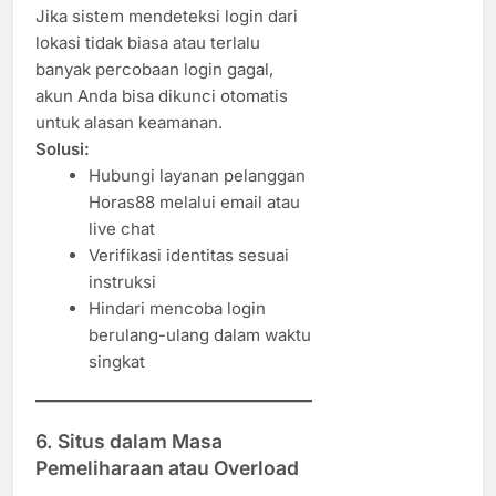
Jika sistem mendeteksi login dari
lokasi tidak biasa atau terlalu
banyak percobaan login gagal,
akun Anda bisa dikunci otomatis
untuk alasan keamanan.
Solusi:
Hubungi layanan pelanggan
Horas88 melalui email atau
live chat
Verifikasi identitas sesuai
instruksi
Hindari mencoba login
berulang-ulang dalam waktu
singkat
6.
Situs dalam Masa
Pemeliharaan atau Overload