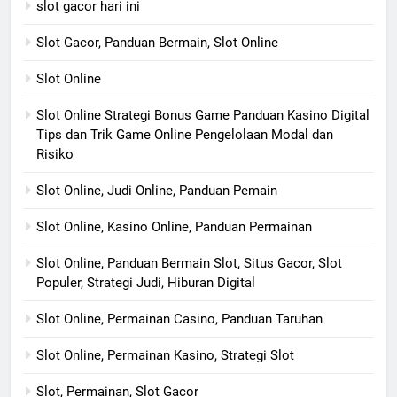
slot gacor hari ini
Slot Gacor, Panduan Bermain, Slot Online
Slot Online
Slot Online Strategi Bonus Game Panduan Kasino Digital
Tips dan Trik Game Online Pengelolaan Modal dan
Risiko
Slot Online, Judi Online, Panduan Pemain
Slot Online, Kasino Online, Panduan Permainan
Slot Online, Panduan Bermain Slot, Situs Gacor, Slot
Populer, Strategi Judi, Hiburan Digital
Slot Online, Permainan Casino, Panduan Taruhan
Slot Online, Permainan Kasino, Strategi Slot
Slot, Permainan, Slot Gacor