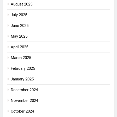
August 2025
July 2025
June 2025
May 2025
April 2025
March 2025
February 2025
January 2025
December 2024
November 2024
October 2024