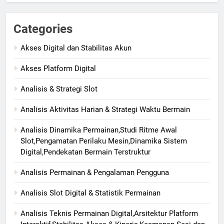
Categories
Akses Digital dan Stabilitas Akun
Akses Platform Digital
Analisis & Strategi Slot
Analisis Aktivitas Harian & Strategi Waktu Bermain
Analisis Dinamika Permainan,Studi Ritme Awal
Slot,Pengamatan Perilaku Mesin,Dinamika Sistem
Digital,Pendekatan Bermain Terstruktur
Analisis Permainan & Pengalaman Pengguna
Analisis Slot Digital & Statistik Permainan
Analisis Teknis Permainan Digital,Arsitektur Platform