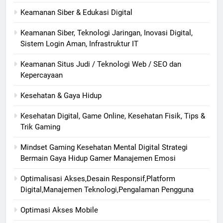
Keamanan Siber & Edukasi Digital
Keamanan Siber, Teknologi Jaringan, Inovasi Digital,
Sistem Login Aman, Infrastruktur IT
Keamanan Situs Judi / Teknologi Web / SEO dan
Kepercayaan
Kesehatan & Gaya Hidup
Kesehatan Digital, Game Online, Kesehatan Fisik, Tips &
Trik Gaming
Mindset Gaming Kesehatan Mental Digital Strategi
Bermain Gaya Hidup Gamer Manajemen Emosi
Optimalisasi Akses,Desain Responsif,Platform
Digital,Manajemen Teknologi,Pengalaman Pengguna
Optimasi Akses Mobile