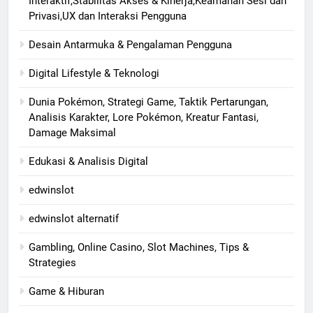
Interaktif,Stabilitas Akses & Kinerja,Keamanan Sesi dan
Privasi,UX dan Interaksi Pengguna
Desain Antarmuka & Pengalaman Pengguna
Digital Lifestyle & Teknologi
Dunia Pokémon, Strategi Game, Taktik Pertarungan,
Analisis Karakter, Lore Pokémon, Kreatur Fantasi,
Damage Maksimal
Edukasi & Analisis Digital
edwinslot
edwinslot alternatif
Gambling, Online Casino, Slot Machines, Tips &
Strategies
Game & Hiburan