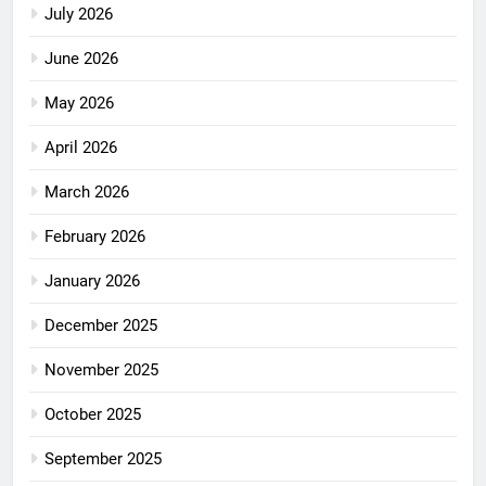
July 2026
June 2026
May 2026
April 2026
March 2026
February 2026
January 2026
December 2025
November 2025
October 2025
September 2025