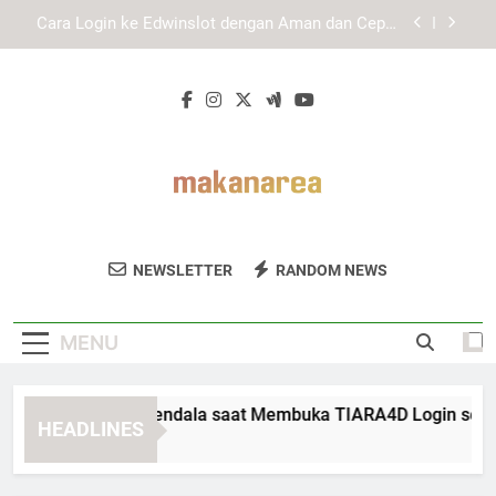
Skip
EDWINSLOT Login Resmi dan Pentingnya Memilih
to
Jalur Akses yang Tepat
content
Panduan Login Edwinslot Lewat Smartphone
untuk Pengguna Aktif agar Akses Tetap Aman dan
Efisien
Cara Mengatasi Kendala saat Membuka TIARA4D
Login secara Aman dan Sistematis
Cara Login ke Edwinslot dengan Aman dan Cepat
untuk Pengalaman Akses yang Lebih Stabil
EDWINSLOT Login Resmi dan Pentingnya Memilih
Jalur Akses yang Tepat
Makan Area
Temukan Tempat Makan Terbaik Dan
Panduan Login Edwinslot Lewat Smartphone
NEWSLETTER
RANDOM NEWS
untuk Pengguna Aktif agar Akses Tetap Aman dan
Review Kuliner Dari Makan Area.
Efisien
MENU
ara Mengatasi Kendala saat Membuka TIARA4D Login secara
HEADLINES
 Weeks Ago