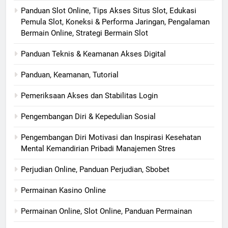
Panduan Slot Online, Tips Akses Situs Slot, Edukasi
Pemula Slot, Koneksi & Performa Jaringan, Pengalaman
Bermain Online, Strategi Bermain Slot
Panduan Teknis & Keamanan Akses Digital
Panduan, Keamanan, Tutorial
Pemeriksaan Akses dan Stabilitas Login
Pengembangan Diri & Kepedulian Sosial
Pengembangan Diri Motivasi dan Inspirasi Kesehatan
Mental Kemandirian Pribadi Manajemen Stres
Perjudian Online, Panduan Perjudian, Sbobet
Permainan Kasino Online
Permainan Online, Slot Online, Panduan Permainan