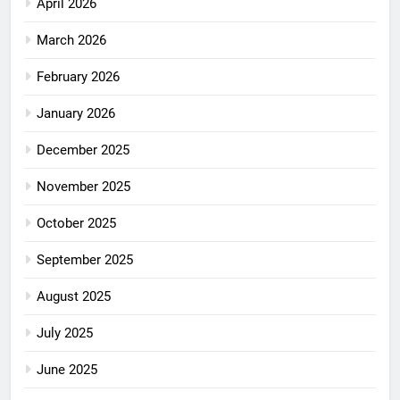
April 2026
March 2026
February 2026
January 2026
December 2025
November 2025
October 2025
September 2025
August 2025
July 2025
June 2025