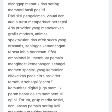
dianggap menarik dan sering
memberi hasil positif.
Dari sisi pengalaman, visual dan
audio turut memperkuat persepsi.
Ada provider yang menekankan
grafis modern, animasi
spektakuler, dan efek suara yang
dramatis, sehingga kemenangan
terasa lebih berkesan. Efek
emosional ini membuat pemain
mengingat kemenangan sebagai
momen spesial, yang kemudian
dilekatkan pada citra provider
tersebut sebagai “gacor.”
Komunitas digital juga memiliki
peran besar dalam membentuk
opini. Forum, grup media sosial,
dan ulasan pemain sering kali
menyebut provider tertentu