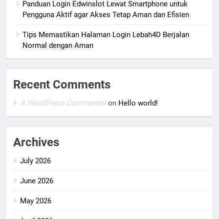
Panduan Login Edwinslot Lewat Smartphone untuk
Pengguna Aktif agar Akses Tetap Aman dan Efisien
Tips Memastikan Halaman Login Lebah4D Berjalan
Normal dengan Aman
Recent Comments
A WordPress Commenter
on
Hello world!
Archives
July 2026
June 2026
May 2026