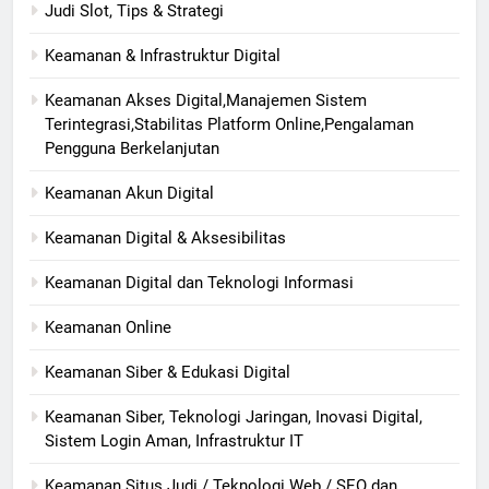
Judi Slot, Tips & Strategi
Keamanan & Infrastruktur Digital
Keamanan Akses Digital,Manajemen Sistem
Terintegrasi,Stabilitas Platform Online,Pengalaman
Pengguna Berkelanjutan
Keamanan Akun Digital
Keamanan Digital & Aksesibilitas
Keamanan Digital dan Teknologi Informasi
Keamanan Online
Keamanan Siber & Edukasi Digital
Keamanan Siber, Teknologi Jaringan, Inovasi Digital,
Sistem Login Aman, Infrastruktur IT
Keamanan Situs Judi / Teknologi Web / SEO dan