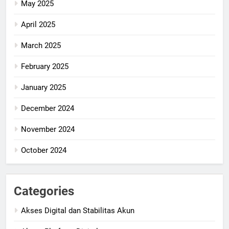
May 2025
April 2025
March 2025
February 2025
January 2025
December 2024
November 2024
October 2024
Categories
Akses Digital dan Stabilitas Akun