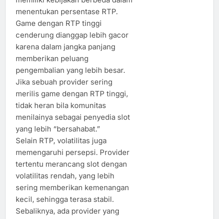
menentukan persentase RTP.
Game dengan RTP tinggi
cenderung dianggap lebih gacor
karena dalam jangka panjang
memberikan peluang
pengembalian yang lebih besar.
Jika sebuah provider sering
merilis game dengan RTP tinggi,
tidak heran bila komunitas
menilainya sebagai penyedia slot
yang lebih “bersahabat.”
Selain RTP, volatilitas juga
memengaruhi persepsi. Provider
tertentu merancang slot dengan
volatilitas rendah, yang lebih
sering memberikan kemenangan
kecil, sehingga terasa stabil.
Sebaliknya, ada provider yang