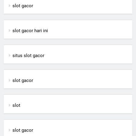
slot gacor
slot gacor hari ini
situs slot gacor
slot gacor
slot
slot gacor