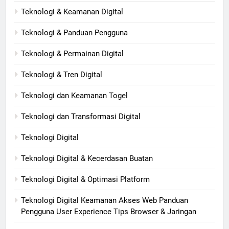
Teknologi & Keamanan Digital
Teknologi & Panduan Pengguna
Teknologi & Permainan Digital
Teknologi & Tren Digital
Teknologi dan Keamanan Togel
Teknologi dan Transformasi Digital
Teknologi Digital
Teknologi Digital & Kecerdasan Buatan
Teknologi Digital & Optimasi Platform
Teknologi Digital Keamanan Akses Web Panduan
Pengguna User Experience Tips Browser & Jaringan